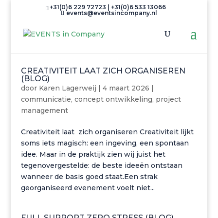
+31(0)6 229 72723 | +31(0)6 533 13066
events@eventsincompany.nl
CREATIVITEIT LAAT ZICH ORGANISEREN
(BLOG)
door
Karen Lagerweij
|
4 maart 2026
|
communicatie
,
concept ontwikkeling
,
project
management
Creativiteit laat zich organiseren Creativiteit lijkt
soms iets magisch: een ingeving, een spontaan
idee. Maar in de praktijk zien wij juist het
tegenovergestelde: de beste ideeën ontstaan
wanneer de basis goed staat.Een strak
georganiseerd evenement voelt niet...
FULL SUPPORT ZERO STRESS (BLOG)