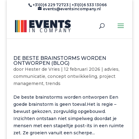
+31(0)6 229 72723 | +31(0)6 533 13066
events@eventsincompany.nl
DE BESTE BRAINSTORMS WORDEN
ONTWORPEN (BLOG)
door
Hester de Vries
|
12 februari 2026
|
advies
,
communicatie
,
concept ontwikkeling
,
project
management
,
trends
De beste brainstorms worden ontworpen Een
goede brainstorm is geen toeval.Het is regie –
bewust gekozen, zorgvuldig opgebouwd.
Inzichten ontstaan niet simpelweg doordat je
mensen met een stapeltje post-its in een ruimte
zet. Ze groeien vanuit een scherpe...