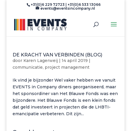
+31(0)6 229 72723 | +31(0)6 533 13066
events@eventsincompany.nl
DE KRACHT VAN VERBINDEN (BLOG)
door
Karen Lagerweij
|
14 april 2019
|
communicatie
,
project management
Ik vind je bijzonder Wel vaker hebben we vanuit
EVENTS in Company diners georganiseerd, maar
het sponsordiner van Het Blauwe Fonds was een
bijzondere. Het Blauwe Fonds is een klein fonds
dat geld investeert in projecten die de LHBTI-
emancipatie verbeteren. Dit zijn...