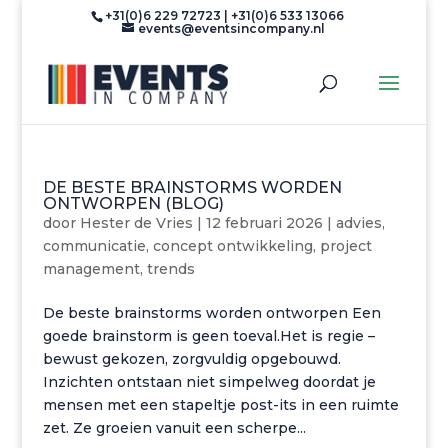
+31(0)6 229 72723 | +31(0)6 533 13066
events@eventsincompany.nl
DE BESTE BRAINSTORMS WORDEN
ONTWORPEN (BLOG)
door
Hester de Vries
|
12 februari 2026
|
advies
,
communicatie
,
concept ontwikkeling
,
project
management
,
trends
De beste brainstorms worden ontworpen Een
goede brainstorm is geen toeval.Het is regie –
bewust gekozen, zorgvuldig opgebouwd.
Inzichten ontstaan niet simpelweg doordat je
mensen met een stapeltje post-its in een ruimte
zet. Ze groeien vanuit een scherpe...