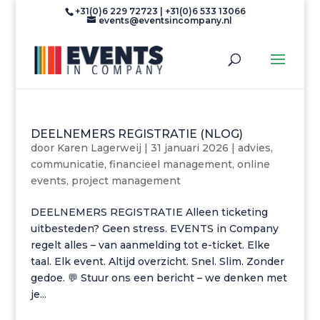
+31(0)6 229 72723 | +31(0)6 533 13066
events@eventsincompany.nl
DEELNEMERS REGISTRATIE (NLOG)
door
Karen Lagerweij
|
31 januari 2026
|
advies
,
communicatie
,
financieel management
,
online
events
,
project management
DEELNEMERS REGISTRATIE Alleen ticketing
uitbesteden? Geen stress. EVENTS in Company
regelt alles – van aanmelding tot e-ticket. Elke
taal. Elk event. Altijd overzicht. Snel. Slim. Zonder
gedoe. 💬 Stuur ons een bericht – we denken met
je...