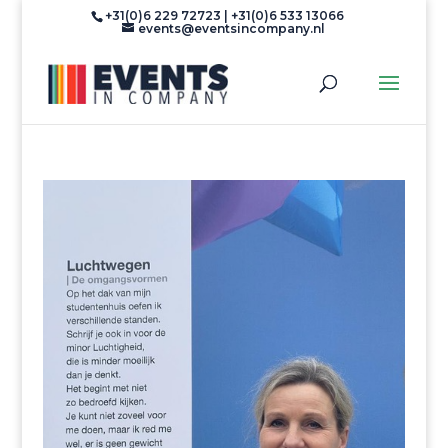
+31(0)6 229 72723 | +31(0)6 533 13066
events@eventsincompany.nl