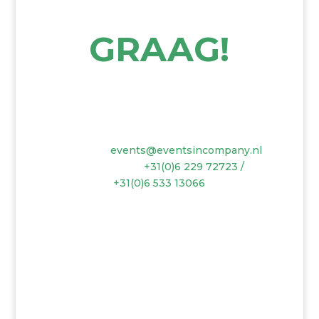
SAMENWERK
EN?
GRAAG!
Heb je een vraag of wil je meer informatie
ontvangen, neem dan gerust contact met ons op.
per email:
events@eventsincompany.nl
per telefoon:
+31(0)6 229 72723 /
+31(0)6 533
13066
KvK: 72891556