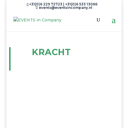
+31(0)6 229 72723 | +31(0)6 533 13066
events@eventsincompany.nl
EVENEMENT ORGANISATIE
DE
KRACHT
VAN
SAMEN­WERKEN
In co-productie met onze opdrachtgevers
ontwikkelen, organiseren en coördineren wij
zakelijke evenementen met als doel een succesvol
event neer te zetten. De complete organisatie of
een deel ervan; wij zijn enthousiast, creatief, scherp
en ervaren, met de mooiste producties als resultaat.
Individueel hebben wij jarenlange ervaring binnen