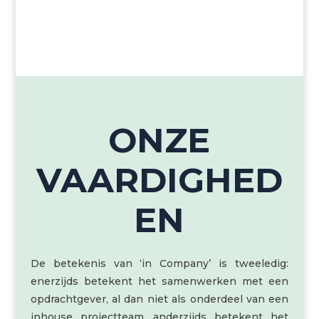
de organisatie van evenementen; sinds 2018
hebben wij onze krachten gebundeld als één team.
ONZE
VAARDIGHED
EN
De betekenis van ‘in Company’ is tweeledig:
enerzijds betekent het samenwerken met een
opdrachtgever, al dan niet als onderdeel van een
inhouse projectteam, anderzijds betekent het