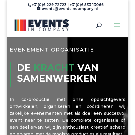
+31(0)6 229 72723 | +31(0)6 533 13066
events@eventsincompany.nl
EVENEMENT ORGANISATIE
DE
KRACHT
VAN
SAMEN­WERKEN
In co-productie met onze opdrachtgevers
ontwikkelen, organiseren en coördineren wij
zakelijke evenementen met als doel een succesvol
event neer te zetten. De complete organisatie of
een deel ervan; wij zijn enthousiast, creatief, scherp
en ervaren, met de mooiste producties als resultaat.