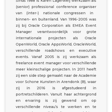
Sinds 1988 is Karen Lagerweij werkzaam als
(senior) professional conference
organiser
van (
inter
-) nationale congressen in
binnen- en buitenland. Van 1996-2005 was
zij bij Oracle Corporation als EMEA Event
Manager verantwoordelijk voor grote
internationale projecten als Oracle
OpenWorld
, Oracle AppsWorld, OracleWorld,
verschillende
roadshows
en executive
events.
Vanaf 2005 is zij werkzaam als
freelance event manager voor verschillende
meer kleinschalige projecten.
In 2011 heeft
zij een side step gemaakt naar de Academie
voor Schone Kunsten in Arendonk (B), waar
zij in 2016 is afgestudeerd in
portretschilderen.
Vanuit haar achtergrond
en ervaring is zij gewend om op
verschillende
niveau’s
te werken en te