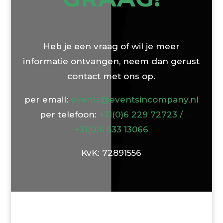
Heb je een vraag of wil je meer
informatie ontvangen, neem dan gerust
contact met ons op.
per email:
events@eventsincompany.nl
per telefoon:
+31(0)6 229 72723 /
+31(0)6 533
13066
KvK: 72891556