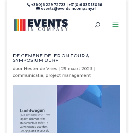
+31(0)6 229 72723 | +31(0)6 533 13066
events@eventsincompany.nl
DE GEMENE DELER ON TOUR &
SYMPOSIUM DURF
door
Hester de Vries
|
29 maart 2023
|
communicatie
,
project management